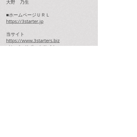
大野 乃生
■ホームページＵＲＬ
https://3starter.jp
当サイト
https://www.3starters.biz
メンバーサポートサイト
住所
〒480-0202
愛知県西春日井郡豊山町豊場城屋敷22番
地
0568-37-4813
info＠3starter.jp
※お問い合わせはメールでのみ対応して
おります。
お問い合わせフォームはこちら
フリーパスメンバー専用；
問い合わせ
■お支払い方法