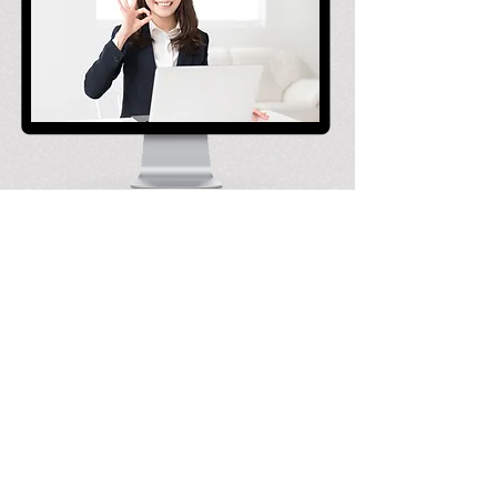
200個以上の動画
3.
教材。
勝ち方-実戦編-に含まれるトレード
学習教材には詳細かつ深い、ライン
トレードのテクニック
が多数含まれ
ています。